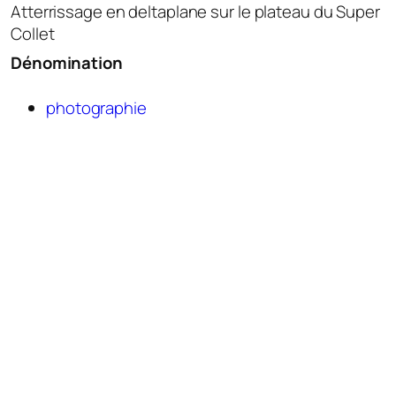
Atterrissage en deltaplane sur le plateau du Super
Collet
Dénomination
photographie
Thématique
montagne
sports de montagne
tourisme
vol libre
N° inventaire
2022.3.188
Création