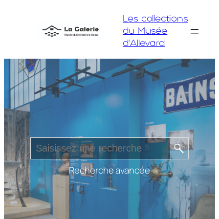
Aller
Les collections
au
du Musée
contenu
d'Allevard
Recherche avancée