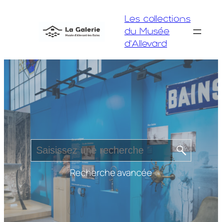
Aller
Les collections
au
du Musée
contenu
d'Allevard
Recherche avancée