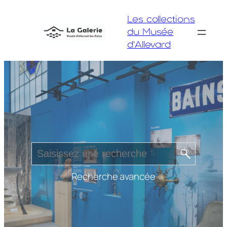
Aller
Les collections
au
du Musée
contenu
d'Allevard
Recherche avancée