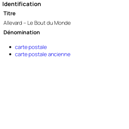
Identification
Titre
Allevard – Le Bout du Monde
Dénomination
carte postale
carte postale ancienne
Thématique
tourisme
N° inventaire
2020.0.91
Création
Auteur