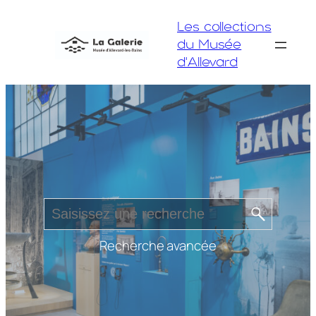
Aller
Les collections
au
du Musée
contenu
d'Allevard
Recherche avancée