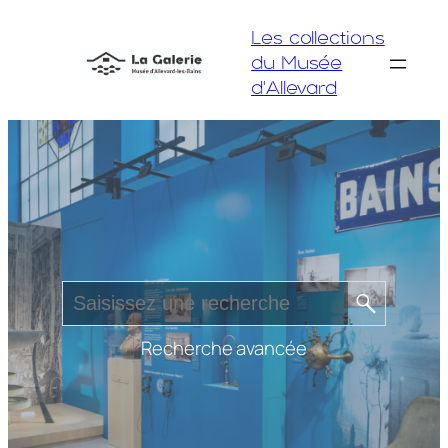
Aller
Les collections
au
du Musée
contenu
d'Allevard
Recherche avancée