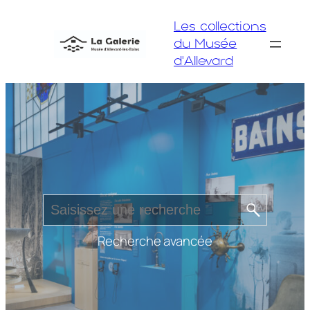
Aller
Les collections
au
du Musée
contenu
d'Allevard
Recherche avancée