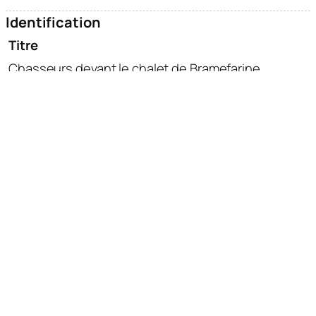
Identification
Titre
Chasseurs devant le chalet de Bramefarine
Dénomination
plaque de verre
Thématique
tourisme
montagne
vie rurale
N° inventaire
2020.0.56