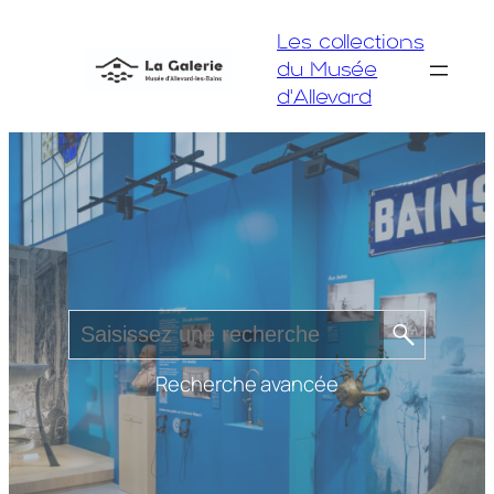
Aller
Les collections
au
du Musée
contenu
d'Allevard
Recherche avancée