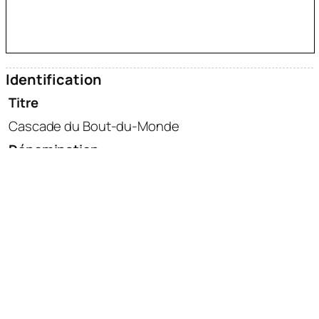
Identification
Titre
Cascade du Bout-du-Monde
Dénomination
photographie
Thématique
industrie
art graphique
N° inventaire