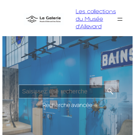
Aller
Les collections
au
du Musée
contenu
d'Allevard
Recherche avancée