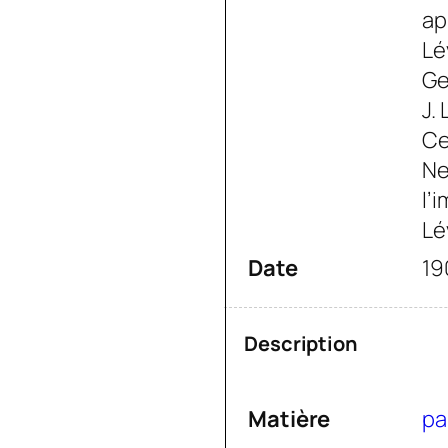
ap
Lé
Ge
J.
Ce
Ne
l’
Lé
Date
19
Description
Matière
pa