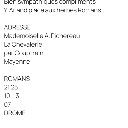
Bien sympathiques compliments
Y. Arland place aux herbes Romans
ADRESSE
Mademoiselle A. Pichereau
La Chevalerie
par Couptrain
Mayenne
ROMANS
21 25
10 – 3
07
DROME