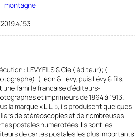
montagne
2019.4.153
écution : LEVY FILS & Cie ( éditeur); (
otographe); (Léon & Lévy, puis Lévy & fils,
t une famille française d’éditeurs-
otographes et imprimeurs de 1864 à 1913.
us la marque « L.L. », ils produisent quelques
lliers de stéréoscopies et de nombreuses
rtes postales numérotées. Ils sont les
iteurs de cartes postales les plus importants