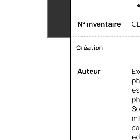
N° inventaire
CE
Création
Auteur
Ex
ph
es
ph
So
mi
ca
éd