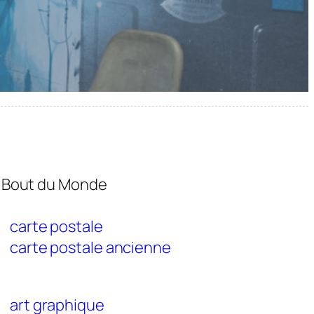
 Bout du Monde
carte postale
carte postale ancienne
art graphique