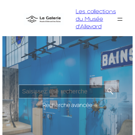
Aller
Les collections
au
du Musée
contenu
d'Allevard
Recherche avancée